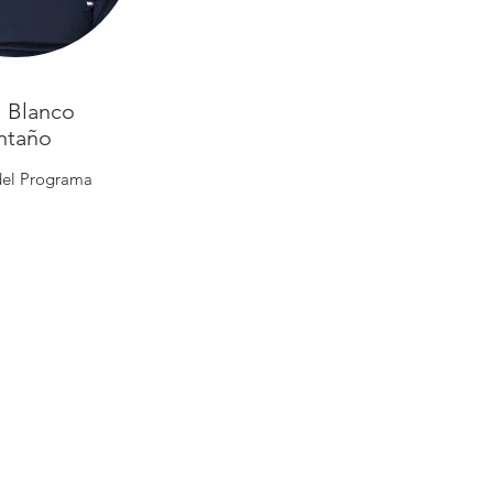
l Blanco
ntaño
 del Programa