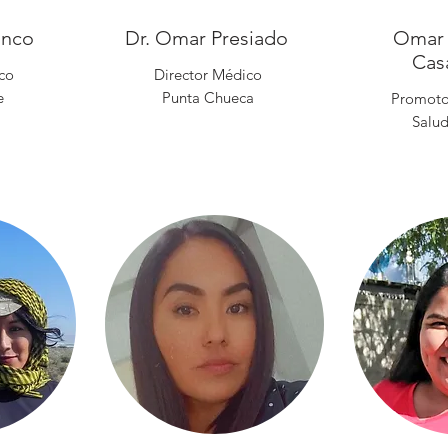
anco
Dr. Omar Presiado
Omar 
Cas
co
Director Médico
e
Punta Chueca
Promoto
Salud