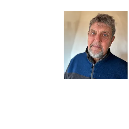
Dr. Gary Nabhan, científico 
biocultural
Asesor de programa
El Dr. Gary Nabhan es agroecólogo
biocultural con 40 años de trabajo 
conservación y desarrollo comunita
y el Mar de Cortés. Es un pionero 
colaborativa basada en la comunida