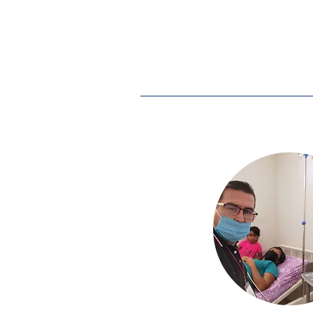
olvidados para los medios de vida 
la cátedra WK Kellogg de la Univer
de 2023 y se centra en el diseño de 
creativa de historia natural.