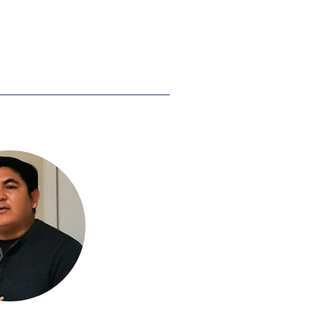
te de México. Gabriela se unió al
mcaac en 2021.