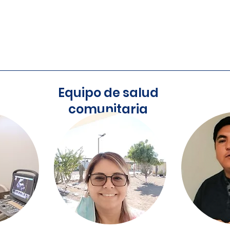
locales. Nabhan se retiró de
Golfo de California en el Noroes
sidad de Arizona en febrero
equipo del programa Salud Co
jardines y la escritura
Equipo de salud
comunitaria