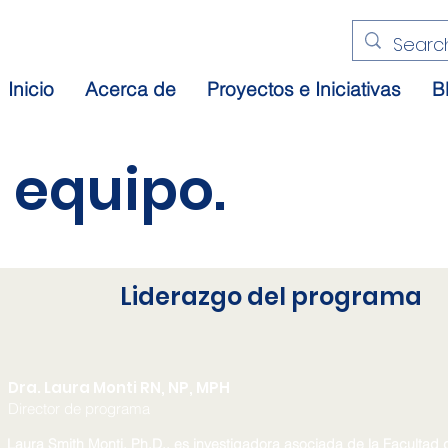
Inicio
Acerca de
Proyectos e Iniciativas
B
 equipo.
Liderazgo del programa
Dra. Laura Mo
nti RN, NP, MPH
Director de programa
Laura Smith Monti, Ph.D., es investigadora asociada de la Facultad 