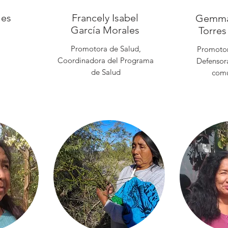
les
Francely Isabel
Gemma
García Morales
Torre
Promotora de Salud,
Promotor
Coordinadora del Programa
Defensora
de Salud
comu