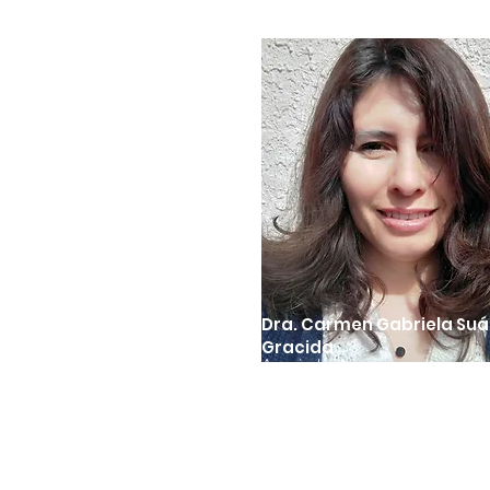
Dra. Carmen Gabriela Suá
de restauración
Gracida
Asociado del programa
 y experto en restauración
Es egresada del Centro de Estu
de investigación,
Sonora (CESUES) con el título d
rio en el Desierto de Sonora
una maestría en Ciencias en Ma
en la conservación
Recursos Naturales. Sus estudios
d y en revivir alimentos
en las regiones de los Desiertos 