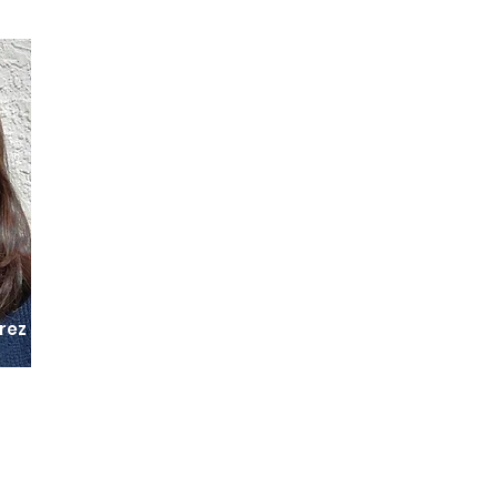
rez
dios Superiores del Estado de
e Ingeniera en Ecología. Tiene
nejo, Uso y Conservación de los
 y trabajo profesional han sido
de Baja California y Sonora y el