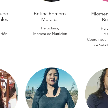
lupe
Betina Romero
Filomen
ales
Morales
Bu
Herbolaria,
Herb
ición
Maestra de Nutrición
Ma
Coordinador
de Salud